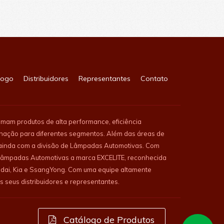
logo
Distribuidores
Representantes
Contato
am produtos de alta performance, eficiência
inação para diferentes segmentos. Além das áreas de
ta ainda com a divisão de Lâmpadas Automotivas. Com
e Lâmpadas Automotivas a marca EXCELITE, reconhecida
undai, Kia e SsangYong. Com uma equipe altamente
s seus distribuidores e representantes.
Catálogo de Produtos